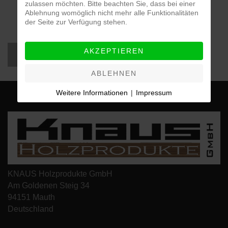
zulassen möchten. Bitte beachten Sie, dass bei einer
Verpackt zu je 50 Stück
Ablehnung womöglich nicht mehr alle Funktionalitäten
Made in Germany
der Seite zur Verfügung stehen.
AKZEPTIEREN
ZUR PRODUKTÜBERSICHT
ABLEHNEN
Weitere Informationen
|
Impressum
KNAUS Holzprodukte GmbH
Am Goldenen Steig 34
94151 Mauth
Deutschland